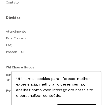
Contato
Dúvidas
Atendimento
Fale Conosco
FAQ
Procon - SP
YAÍ Chás e Sucos
Rua Voluntários da Patria, 2468 - Santana - São Paulo,
Utilizamos cookies para oferecer melhor
SP, CEP: 02402-000, CNPJ: 12667740000165
experiência, melhorar o desempenho,
analisar como você interage em nosso site
Powered by
e personalizar conteúdo.
Realize seus pagamentos com segurança: