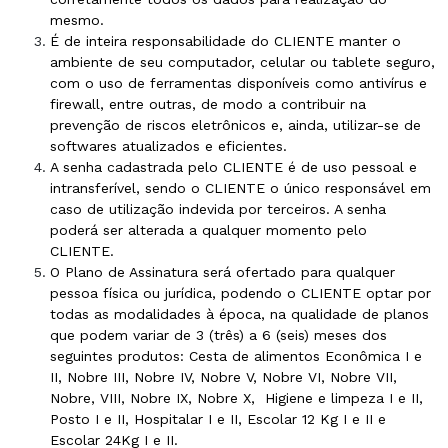
mesmo.
É de inteira responsabilidade do CLIENTE manter o
ambiente de seu computador, celular ou tablete seguro,
com o uso de ferramentas disponíveis como antivírus e
firewall, entre outras, de modo a contribuir na
prevenção de riscos eletrônicos e, ainda, utilizar-se de
softwares atualizados e eficientes.
A senha cadastrada pelo CLIENTE é de uso pessoal e
intransferível, sendo o CLIENTE o único responsável em
caso de utilização indevida por terceiros. A senha
poderá ser alterada a qualquer momento pelo
CLIENTE.
O Plano de Assinatura será ofertado para qualquer
pessoa física ou jurídica, podendo o CLIENTE optar por
todas as modalidades à época, na qualidade de planos
que podem variar de 3 (três) a 6 (seis) meses dos
seguintes produtos: Cesta de alimentos Econômica I e
II, Nobre III, Nobre IV, Nobre V, Nobre VI, Nobre VII,
Nobre, VIII, Nobre IX, Nobre X, Higiene e limpeza I e II,
Posto I e II, Hospitalar I e II, Escolar 12 Kg I e II e
Escolar 24Kg I e II.