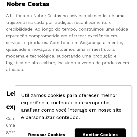
Nobre Cestas
A história da Nobre Cestas no universo alimentício é uma
trajetória marcada por tradição, reconhecimento e
credibilidade. Ao longo do tempo, construímos uma sólida
reputação comprometida em oferecer excelência em
serviços e produtos. Com foco em Segurança alimentar,
qualidade e inovação, moldamos uma infraestrutura
moderna e tecnológica, suportando uma produção e
logística de alto calibre, incluindo a venda de produtos em
atacado.
Leite Atacado na Nobre Cestas: uma
Utilizamos cookies para oferecer melhor
experiência, melhorar o desempenho,
experiência de sabor e nutrição
analisar como você interage em nosso site
e personalizar conteúdo.
Com a venda em atacado, a Nobre Cestas proporciona
uma variedade incrível de leites, atendendo a todos os
gostos e necessidades. Do tradicional leite integral ao leite
Recusar Cookies
Aceitar Cookies