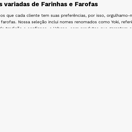
 variadas de Farinhas e Farofas
s que cada cliente tem suas preferências, por isso, orgulhamo
e farofas. Nossa seleção inclui nomes renomados como Yoki, refer
de tradição e confiança, e Urbano, com produtos que garantem o 
s cada marca não apenas pela sua reputação, mas também pela q
s clientes.
 competitivos e variedade de opções
Cestas, dedicamos esforços para oferecer aos nossos clientes 
vos. Compreendemos a importância de obter um ótimo custo-bene
r em quantidade, garantimos não só um preço mais vantajoso, 
çamento. Investir em farinhas e farofas no atacado é uma excelen
sua margem de lucro.
 variadas para todas as receitas