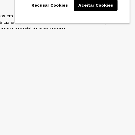
Recusar Cookies
Aceitar Cookies
-nos em oferecer uma ampla variedade de marcas de
ência em qualidade e sabor tradicional, Dona Benta,
toque especial às suas receitas.
ualidade inquestionável e pela variedade que oferece
não apenas qualidade, mas também preços altamente
fício ao adquirir produtos no atacado.
mas também descontos exclusivos que fazem diferença
te oportunidade para expandir suas opções culinárias e