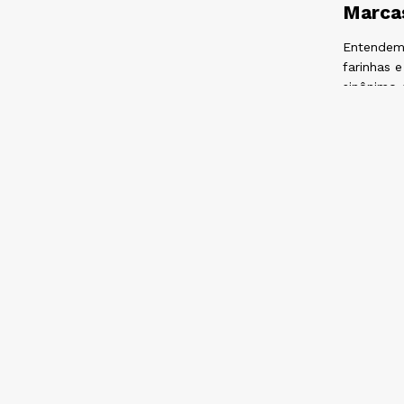
Marcas
Entendemo
farinhas 
sinônimo 
Escolhemo
aos nosso
Preços
Na Nobre 
competiti
Ao compra
no seu or
aumentar 
Opções