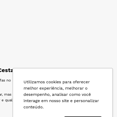
Cestas
ofas no atacado, garantindo produtos de qualidade
Utilizamos cookies para oferecer
melhor experiência, melhorar o
desempenho, analisar como você
r, mas que também excedam as expectativas. Cada tipo
or e qualidade que fazem toda a diferença no seu prato.
interage em nosso site e personalizar
conteúdo.